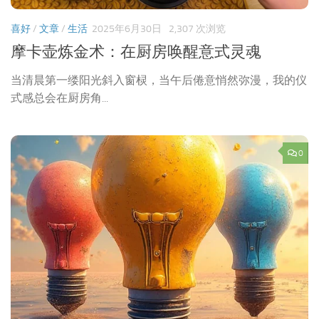
喜好
/
文章
/
生活
2025年6月30日
2,307 次浏览
摩卡壶炼金术：在厨房唤醒意式灵魂
当清晨第一缕阳光斜入窗棂，当午后倦意悄然弥漫，我的仪
式感总会在厨房角...
0