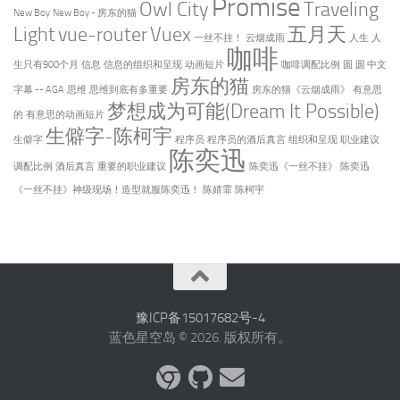
Promise
Owl City
Traveling
New Boy
New Boy - 房东的猫
Light
vue-router
Vuex
五月天
一丝不挂！
云烟成雨
人生
人
咖啡
生只有900个月
信息
信息的组织和呈现
动画短片
咖啡调配比例
圆
圆 中文
房东的猫
字幕 -- AGA
思维
思维到底有多重要
房东的猫《云烟成雨》
有意思
梦想成为可能(Dream It Possible)
的
有意思的动画短片
生僻字-陈柯宇
生僻字
程序员
程序员的酒后真言
组织和呈现
职业建议
陈奕迅
调配比例
酒后真言
重要的职业建议
陈奕迅《一丝不挂》
陈奕迅
《一丝不挂》神级现场！造型就服陈奕迅！
陈婧霏
陈柯宇
豫ICP备15017682号-4
蓝色星空岛 © 2026. 版权所有。