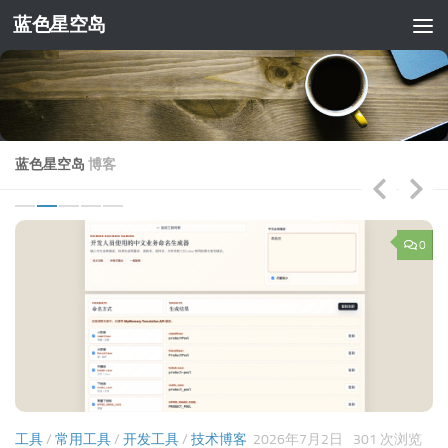
蓝色星空岛
跳至内容
蓝色星空岛
博客
2
0
工具
/
常用工具
/
开发工具
/
技术博客
2026年7月2日
301 次浏览
喜