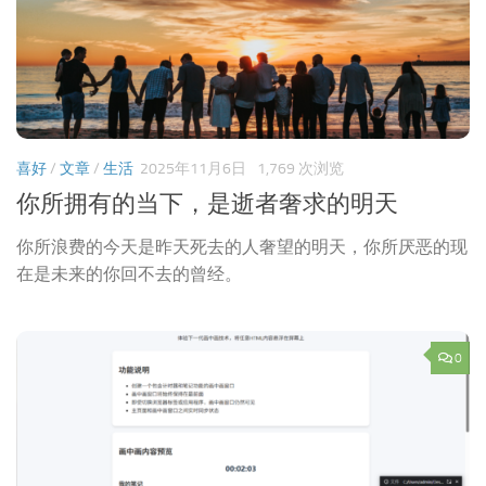
喜好
/
文章
/
生活
2025年11月6日
1,769 次浏览
你所拥有的当下，是逝者奢求的明天
你所浪费的今天是昨天死去的人奢望的明天，你所厌恶的现
在是未来的你回不去的曾经。
0