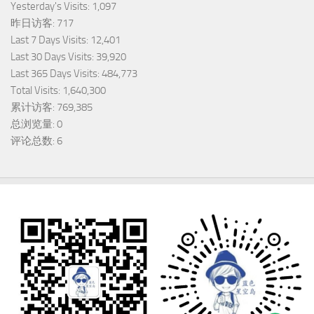
Yesterday's Visits:
1,097
昨日访客:
717
Last 7 Days Visits:
12,401
Last 30 Days Visits:
39,920
Last 365 Days Visits:
484,773
Total Visits:
1,640,300
累计访客:
769,385
总浏览量:
0
评论总数:
6