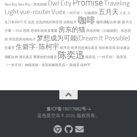
Promise
Owl City
Traveling
New Boy
New Boy - 房东的猫
Light
vue-router
Vuex
五月天
一丝不挂！
云烟成雨
人生
人
咖啡
生只有900个月
信息
信息的组织和呈现
动画短片
咖啡调配比例
圆
圆 中文
房东的猫
字幕 -- AGA
思维
思维到底有多重要
房东的猫《云烟成雨》
有意思
梦想成为可能(Dream It Possible)
的
有意思的动画短片
生僻字-陈柯宇
生僻字
程序员
程序员的酒后真言
组织和呈现
职业建议
陈奕迅
调配比例
酒后真言
重要的职业建议
陈奕迅《一丝不挂》
陈奕迅
《一丝不挂》神级现场！造型就服陈奕迅！
陈婧霏
陈柯宇
豫ICP备15017682号-4
蓝色星空岛 © 2026. 版权所有。