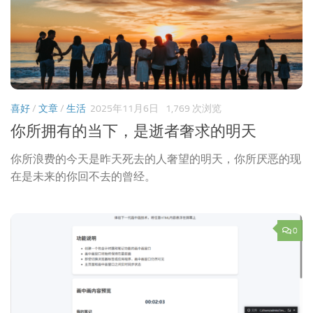
喜好
/
文章
/
生活
2025年11月6日
1,769 次浏览
你所拥有的当下，是逝者奢求的明天
你所浪费的今天是昨天死去的人奢望的明天，你所厌恶的现
在是未来的你回不去的曾经。
0