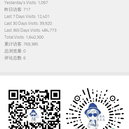
Yesterday's Visits:
1,097
昨日访客:
717
Last 7 Days Visits:
12,401
Last 30 Days Visits:
39,920
Last 365 Days Visits:
484,773
Total Visits:
1,640,300
累计访客:
769,385
总浏览量:
0
评论总数:
6