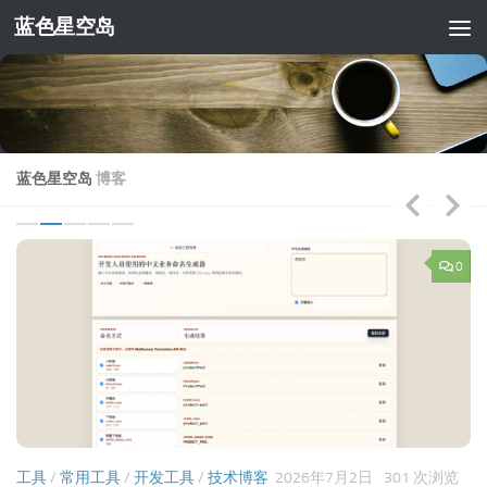
蓝色星空岛
跳至内容
蓝色星空岛
博客
2
0
工具
/
常用工具
/
开发工具
/
技术博客
2026年7月2日
301 次浏览
喜