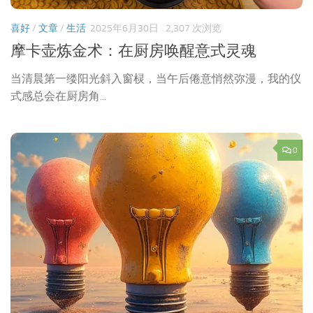
喜好
/
文章
/
生活
2025年6月30日
2,307 次浏览
摩卡壶炼金术：在厨房唤醒意式灵魂
当清晨第一缕阳光斜入窗棂，当午后倦意悄然弥漫，我的仪
式感总会在厨房角...
0