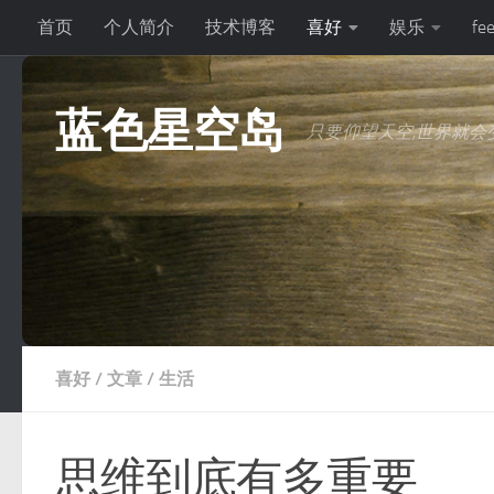
首页
个人简介
技术博客
喜好
娱乐
fe
跳至内容
蓝色星空岛
只要仰望天空,世界就会变
喜好
/
文章
/
生活
思维到底有多重要