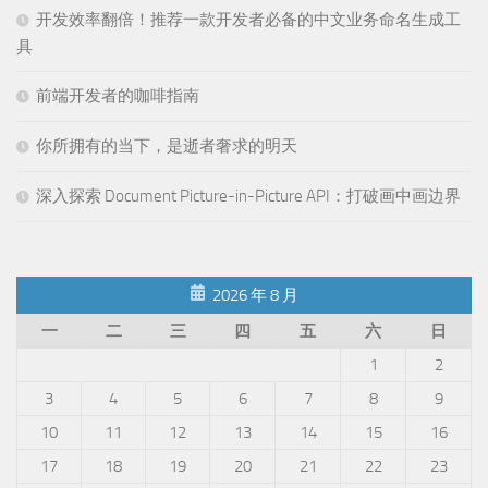
开发效率翻倍！推荐一款开发者必备的中文业务命名生成工
具
前端开发者的咖啡指南
你所拥有的当下，是逝者奢求的明天
深入探索 Document Picture-in-Picture API：打破画中画边界
2026 年 8 月
一
二
三
四
五
六
日
1
2
3
4
5
6
7
8
9
10
11
12
13
14
15
16
17
18
19
20
21
22
23