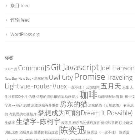
条目 feed
评论 feed
WordPress.org
标签
Git
Javascript
CommonJS
Joel Hanson
900个月
Promise
Owl City
Traveling
New Boy
New Boy - 房东的猫
Light
vue-router
Vuex
五月天
一丝不挂！
云烟成雨
人生
人
咖啡
生只有900个月
信息
信息的组织和呈现
动画短片
咖啡调配比例
圆
圆 中文
房东的猫
字幕 -- AGA
思维
思维到底有多重要
房东的猫《云烟成雨》
有意思
梦想成为可能(Dream It Possible)
的
有意思的动画短片
生僻字-陈柯宇
生僻字
程序员
程序员的酒后真言
组织和呈现
职业建议
陈奕迅
调配比例
酒后真言
重要的职业建议
陈奕迅《一丝不挂》
陈奕迅