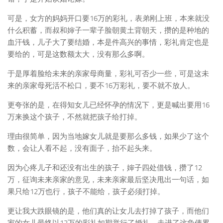
可是，女方的妈妈开口要16万的彩礼，表弟刚上班，本来就没
什么积蓄，而叔和婶子一辈子脸朝黄土背朝天，攒的是种地的
血汗钱，儿子大了要结婚，本是件高兴的事情，彩礼肯定也是
要给的，可是这数额太大，没有那么多啊。
于是厚着脸给未来的亲家母商量，彩礼可否少一些，可是这未
来的亲家母死活不松口，要不16万彩礼，要不就不放人。
更夸张的是，在得知女儿已经怀孕的情况下，更是喊出要用16
万来换这个孩子，不然就把孩子给打掉。
理由很简单，因为当地嫁女儿就是要那么多钱，如果少了这个
数，会让人看不起，没有面子，抬不起头来。
因为心疼儿子和还没有出生的孩子，婶子四处借钱，攒了12
万，征询未来亲家的意见，未来亲家最后坚决甩出一句话，如
果只给12万也行，孩子不能给，孩子必须打掉。
更让我大跌眼镜的是，他们真的让女儿去打掉了孩子，而他们
家的女儿最终以12万的彩礼如期举行了婚礼，走进了这负债累