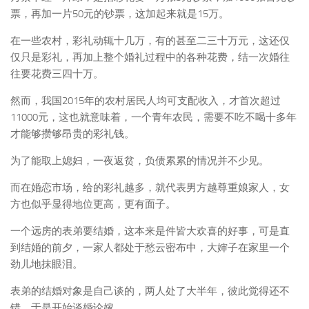
票，再加一片50元的钞票，这加起来就是15万。
在一些农村，彩礼动辄十几万，有的甚至二三十万元，这还仅
仅只是彩礼，再加上整个婚礼过程中的各种花费，结一次婚往
往要花费三四十万。
然而，我国2015年的农村居民人均可支配收入，才首次超过
11000元，这也就意味着，一个青年农民，需要不吃不喝十多年
才能够攒够昂贵的彩礼钱。
为了能取上媳妇，一夜返贫，负债累累的情况并不少见。
而在婚恋市场，给的彩礼越多，就代表男方越尊重娘家人，女
方也似乎显得地位更高，更有面子。
一个远房的表弟要结婚，这本来是件皆大欢喜的好事，可是直
到结婚的前夕，一家人都处于愁云密布中，大婶子在家里一个
劲儿地抹眼泪。
表弟的结婚对象是自己谈的，两人处了大半年，彼此觉得还不
错，于是开始谈婚论嫁。