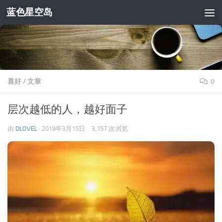
蓝色星空岛
跳至内容
喜好
/
文章
0
层次越低的人，越好面子
由
DLOVEL
·
2019年3月15日
3,157 次浏览