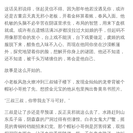
这话吴邪说得，张起灵信不得。因为那年他若没遇见你，或许
还是古董店天真无邪小老板，开着金杯算着账，春风入面。他
机敏的头脑不必辛苦在阴谋里求生，布局的智慧，用来下盘棋
就成。或许有点遗憾活满26岁都没拉过大姑娘的手，但起码不
用像那苦命的发小，台上戏不能演，台下戏要做足，虞姬的戏
服脱下来，醋鱼也入味不入心。而现在他同你坐在沙漠帐篷
外，探究地望着你的脸，想解开你身上的谜团。他还不知道，
还不知道，被千头万绪缠住的，将会是他自己。
故事是这么开始的。
小老板风急火燎冲到三叔铺子楼下，发现金灿灿的龙脊背被个
帽衫小哥抢了先。想捞金元宝的他从包里掏出鲁黄帛书照片。
“三叔三叔，你带我去下斗可好。”
三叔是让了步还是早预谋，反正吴邪就这么去了。水路赶到山
东瓜子庙，阴森森的尸洞过得有些凄惶。白衣女鬼大尸鳖，摇
晃的青铜铃铛能招来幻觉。那个帽衫小哥倒是厉害得紧，双指