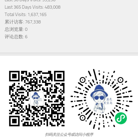
Last 365 Days Visits:
483,008
Total Visits:
1,637,165
累计访客:
767,338
总浏览量:
0
评论总数:
6
扫码关注公众号或访问小程序