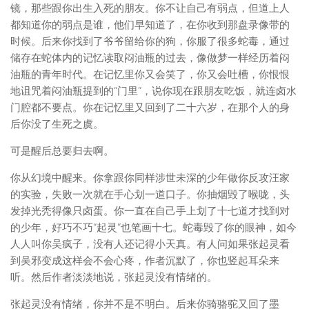
镜，那些跟你出生入死的朋友。你不让自己有弱点，但道上人
都知道你的弱点是谁，他们早知道了，在你收到那盘录像带的
时候。后来你找到了爷爷留给你的狗，你服了很多蛇毒，通过
储存在蛇体内的记忆读取闷油瓶的过去，像做梦一样经历着闷
油瓶的青年时代。在记忆里你又会笑了，你又会吐槽，你恨恨
地诅咒着闷油瓶提到的“门里”，说你现在跟朋友吃饭，就连卤水
门腔都不要点。你在记忆里又回到了二十六岁，在那个人的身
后你没了生死之虞。
可是醒后总要归去啊。
你从幻境中醒来。你拿跟你同样涉世未深的少年做你反攻汪家
的实验，失败一次就在手心划一道口子。你抽烟毁了喉咙，头
发掉光秃得像只卤蛋。你一直在自己手上划了十七道才找到对
的少年，好巧不巧“起灵”也笔画十七。蛇毒毁了你的眼神，如今
人人叫你吴疯子，没有人还记得小天真。有人问如果张起灵看
到吴邪变成这样会不会心疼，作者沉默了，你也竖起耳朵来
听。然后作者淡淡地说，张起灵没有情绪的。
张起灵没有情绪，你并不是不明白。后来你骑骆驼又回了墨