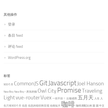
其他操作
登录
条目 feed
评论 feed
WordPress.org
标签
Git
Javascript
CommonJS
Joel Hanson
900个月
Promise
Owl City
Traveling
New Boy
New Boy - 房东的猫
Light
vue-router
Vuex
五月天
一丝不挂！
云烟成雨
人生
人
咖啡
生只有900个月
信息
信息的组织和呈现
动画短片
咖啡调配比例
圆
圆 中文