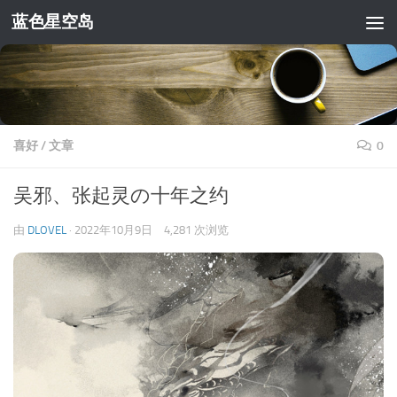
蓝色星空岛
跳至内容
喜好
/
文章
0
吴邪、张起灵の十年之约
由
DLOVEL
·
2022年10月9日
4,281 次浏览