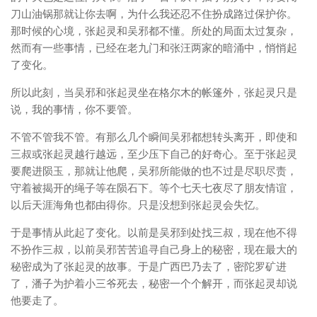
刀山油锅那就让你去啊，为什么我还忍不住扮成路过保护你。
那时候的心境，张起灵和吴邪都不懂。所处的局面太过复杂，
然而有一些事情，已经在老九门和张汪两家的暗涌中，悄悄起
了变化。
所以此刻，当吴邪和张起灵坐在格尔木的帐篷外，张起灵只是
说，我的事情，你不要管。
不管不管我不管。有那么几个瞬间吴邪都想转头离开，即使和
三叔或张起灵越行越远，至少压下自己的好奇心。至于张起灵
要爬进陨玉，那就让他爬，吴邪所能做的也不过是尽职尽责，
守着被揭开的绳子等在陨石下。等个七天七夜尽了朋友情谊，
以后天涯海角也都由得你。只是没想到张起灵会失忆。
于是事情从此起了变化。以前是吴邪到处找三叔，现在他不得
不扮作三叔，以前吴邪苦苦追寻自己身上的秘密，现在最大的
秘密成为了张起灵的故事。于是广西巴乃去了，密陀罗矿进
了，潘子为护着小三爷死去，秘密一个个解开，而张起灵却说
他要走了。