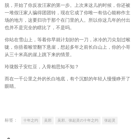
脱，开始了你反攻汪家的第一步。上次来这儿的时候，你还被
一堆假汪家人骗得团团转，现在它成了你唯一有信心能称作主
场的地方，这要归功于那个在门里的人。所以你这几年的付出
也并不是完全的瞎比了，不是吗。
你站在雪山上，等着你早就计划好的一刀，冰冷的刀尖划过喉
咙，你捂着喉管翻下悬崖，想起多年之前长白山上，你的小哥
从三十米高的崖上跳下来的情景。
玲珑骰子安红豆，入骨相思知不知？
而在一千公里之外的长白地底，有个沉默的年轻人慢慢睁开了
眼睛。
标签：
十年之约
吴邪
吴邪、张起灵の十年之约
张起灵