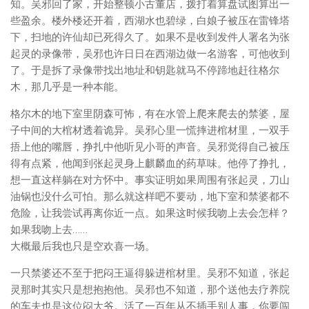
知。吴邪回了家，开始整顿小古董店，拨打着算盘试图算出一
些盈余。楼外楼还开着，西湖水也碧绿，白娘子被压在雷锋塔
下，扫地的许仙却已死得久了。如果不是收到发件人署名为张
起灵的录像带，吴邪也许日日在西湖边做一名游客，可他收到
了。于是拆了录像带找出地址和钥匙就马不停蹄地赶往格尔
木，那几乎是一种本能。
格尔木的地下室里阴森可怖，有在水管上爬来爬去的禁婆，屋
子中间的大棺材透着诡异。吴邪心里一慌摔进棺材里，一双手
捂上他的嘴唇，挣扎中他听见小哥的声音。吴邪觉得自己被压
得有点紧，他闻到张起灵身上麒麟血的药草味。他停了挣扎，
想一直这样躺在对方怀中。事实证明如果周围有张起灵，刀山
油锅也没什么可怕。那么就这样吧不要动，地下室和禁婆都不
危险，让我尝试再离你近一点。如果这时候我吻上去会怎样？
如果我吻上去……
大概最后我也只是空欢喜一场。
一只禁婆还不至于把闷王逼得躲进棺材里。吴邪不知道，张起
灵那时其实只是想抱抱他。吴邪也不知道，那个送他去疗养院
的车夫也是这位闷大爷。活了一百年从不插手别人事，你要闯