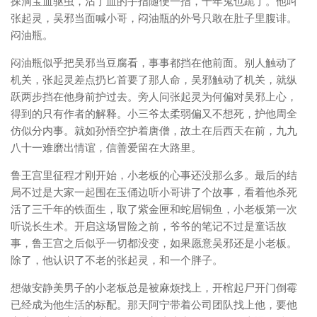
探洞宝血驱虫，沾了血的手指随便一指，千年鬼也跪了。他叫
张起灵，吴邪当面喊小哥，闷油瓶的外号只敢在肚子里腹诽。
闷油瓶。
闷油瓶似乎把吴邪当豆腐看，事事都挡在他前面。别人触动了
机关，张起灵差点扔匕首要了那人命，吴邪触动了机关，就纵
跃两步挡在他身前护过去。旁人问张起灵为何偏对吴邪上心，
得到的只有作者的解释。小三爷太柔弱偏又不想死，护他周全
仿似分内事。就如孙悟空护着唐僧，故土在后西天在前，九九
八十一难磨出情谊，信善爱留在大路里。
鲁王宫里征程才刚开始，小老板的心事还没那么多。最后的结
局不过是大家一起围在玉俑边听小哥讲了个故事，看着他杀死
活了三千年的铁面生，取了紫金匣和蛇眉铜鱼，小老板第一次
听说长生术。开启这场冒险之前，爷爷的笔记不过是童话故
事，鲁王宫之后似乎一切都没变，如果愿意吴邪还是小老板。
除了，他认识了不老的张起灵，和一个胖子。
想做安静美男子的小老板总是被麻烦找上，开棺起尸开门倒霉
已经成为他生活的标配。那天阿宁带着公司团队找上他，要他