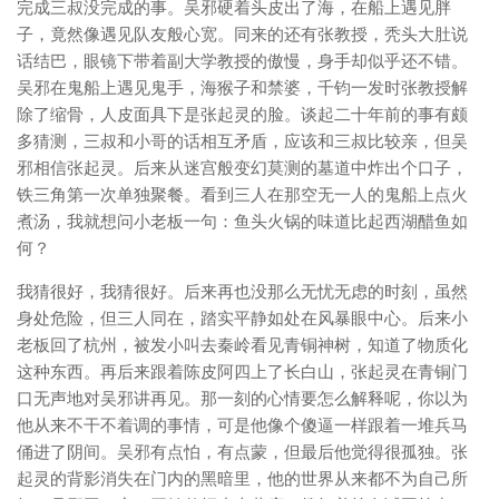
完成三叔没完成的事。吴邪硬着头皮出了海，在船上遇见胖
子，竟然像遇见队友般心宽。同来的还有张教授，秃头大肚说
话结巴，眼镜下带着副大学教授的傲慢，身手却似乎还不错。
吴邪在鬼船上遇见鬼手，海猴子和禁婆，千钧一发时张教授解
除了缩骨，人皮面具下是张起灵的脸。谈起二十年前的事有颇
多猜测，三叔和小哥的话相互矛盾，应该和三叔比较亲，但吴
邪相信张起灵。后来从迷宫般变幻莫测的墓道中炸出个口子，
铁三角第一次单独聚餐。看到三人在那空无一人的鬼船上点火
煮汤，我就想问小老板一句：鱼头火锅的味道比起西湖醋鱼如
何？
我猜很好，我猜很好。后来再也没那么无忧无虑的时刻，虽然
身处危险，但三人同在，踏实平静如处在风暴眼中心。后来小
老板回了杭州，被发小叫去秦岭看见青铜神树，知道了物质化
这种东西。再后来跟着陈皮阿四上了长白山，张起灵在青铜门
口无声地对吴邪讲再见。那一刻的心情要怎么解释呢，你以为
他从来不干不着调的事情，可是他像个傻逼一样跟着一堆兵马
俑进了阴间。吴邪有点怕，有点蒙，但最后他觉得很孤独。张
起灵的背影消失在门内的黑暗里，他的世界从来都不为自己所