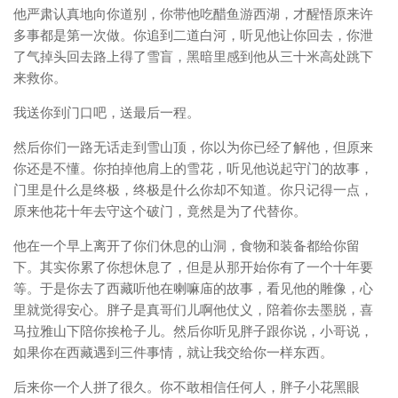
他严肃认真地向你道别，你带他吃醋鱼游西湖，才醒悟原来许
多事都是第一次做。你追到二道白河，听见他让你回去，你泄
了气掉头回去路上得了雪盲，黑暗里感到他从三十米高处跳下
来救你。
我送你到门口吧，送最后一程。
然后你们一路无话走到雪山顶，你以为你已经了解他，但原来
你还是不懂。你拍掉他肩上的雪花，听见他说起守门的故事，
门里是什么是终极，终极是什么你却不知道。你只记得一点，
原来他花十年去守这个破门，竟然是为了代替你。
他在一个早上离开了你们休息的山洞，食物和装备都给你留
下。其实你累了你想休息了，但是从那开始你有了一个十年要
等。于是你去了西藏听他在喇嘛庙的故事，看见他的雕像，心
里就觉得安心。胖子是真哥们儿啊他仗义，陪着你去墨脱，喜
马拉雅山下陪你挨枪子儿。然后你听见胖子跟你说，小哥说，
如果你在西藏遇到三件事情，就让我交给你一样东西。
后来你一个人拼了很久。你不敢相信任何人，胖子小花黑眼