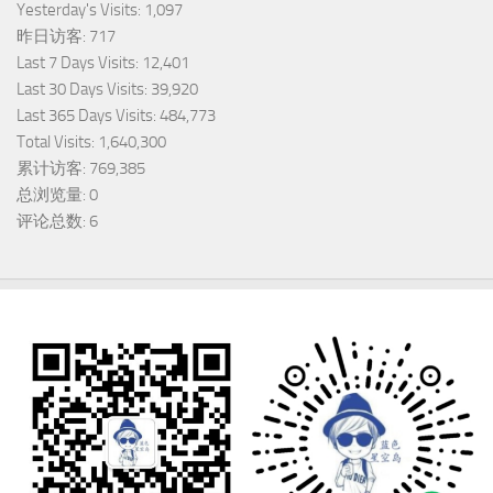
Yesterday's Visits:
1,097
昨日访客:
717
Last 7 Days Visits:
12,401
Last 30 Days Visits:
39,920
Last 365 Days Visits:
484,773
Total Visits:
1,640,300
累计访客:
769,385
总浏览量:
0
评论总数:
6