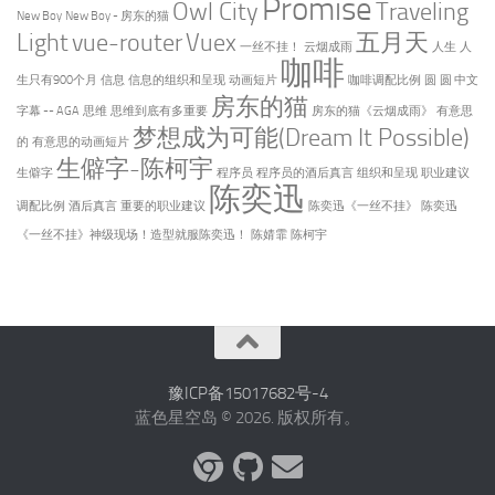
Promise
Owl City
Traveling
New Boy
New Boy - 房东的猫
Light
vue-router
Vuex
五月天
一丝不挂！
云烟成雨
人生
人
咖啡
生只有900个月
信息
信息的组织和呈现
动画短片
咖啡调配比例
圆
圆 中文
房东的猫
字幕 -- AGA
思维
思维到底有多重要
房东的猫《云烟成雨》
有意思
梦想成为可能(Dream It Possible)
的
有意思的动画短片
生僻字-陈柯宇
生僻字
程序员
程序员的酒后真言
组织和呈现
职业建议
陈奕迅
调配比例
酒后真言
重要的职业建议
陈奕迅《一丝不挂》
陈奕迅
《一丝不挂》神级现场！造型就服陈奕迅！
陈婧霏
陈柯宇
豫ICP备15017682号-4
蓝色星空岛 © 2026. 版权所有。