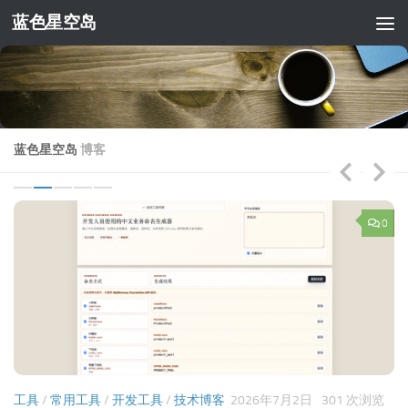
蓝色星空岛
跳至内容
蓝色星空岛
博客
2
0
工具
/
常用工具
/
开发工具
/
技术博客
2026年7月2日
301 次浏览
喜