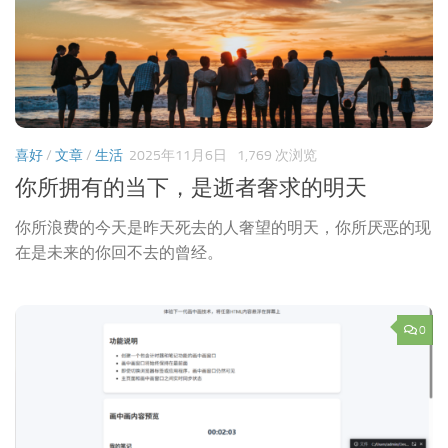
喜好
/
文章
/
生活
2025年11月6日
1,769 次浏览
你所拥有的当下，是逝者奢求的明天
你所浪费的今天是昨天死去的人奢望的明天，你所厌恶的现
在是未来的你回不去的曾经。
0