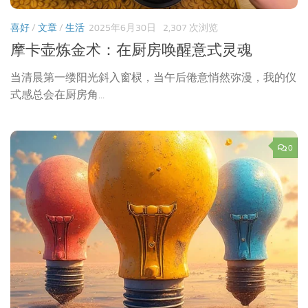
喜好
/
文章
/
生活
2025年6月30日
2,307 次浏览
摩卡壶炼金术：在厨房唤醒意式灵魂
当清晨第一缕阳光斜入窗棂，当午后倦意悄然弥漫，我的仪
式感总会在厨房角...
0