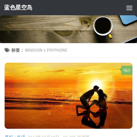
蓝色星空岛
跳至内容
标签：
MAROON 5 PAYPHONE
0