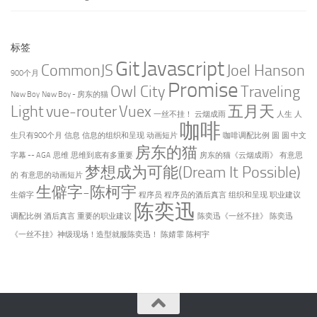
标签
Git
Javascript
CommonJS
Joel Hanson
900个月
Promise
Owl City
Traveling
New Boy
New Boy - 房东的猫
Light
vue-router
Vuex
五月天
一丝不挂！
云烟成雨
人生
人
咖啡
生只有900个月
信息
信息的组织和呈现
动画短片
咖啡调配比例
圆
圆 中文
房东的猫
字幕 -- AGA
思维
思维到底有多重要
房东的猫《云烟成雨》
有意思
梦想成为可能(Dream It Possible)
的
有意思的动画短片
生僻字-陈柯宇
生僻字
程序员
程序员的酒后真言
组织和呈现
职业建议
陈奕迅
调配比例
酒后真言
重要的职业建议
陈奕迅《一丝不挂》
陈奕迅
《一丝不挂》神级现场！造型就服陈奕迅！
陈婧霏
陈柯宇