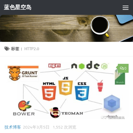
蓝色星空岛
跳至内容
标签：
HTTP2.0
0
技术博客
2024年3月5日
1,552 次浏览