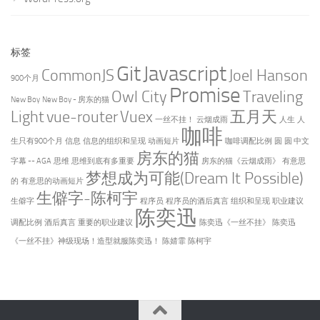
标签
Git
Javascript
CommonJS
Joel Hanson
900个月
Promise
Owl City
Traveling
New Boy
New Boy - 房东的猫
Light
vue-router
Vuex
五月天
一丝不挂！
云烟成雨
人生
人
咖啡
生只有900个月
信息
信息的组织和呈现
动画短片
咖啡调配比例
圆
圆 中文
房东的猫
字幕 -- AGA
思维
思维到底有多重要
房东的猫《云烟成雨》
有意思
梦想成为可能(Dream It Possible)
的
有意思的动画短片
生僻字-陈柯宇
生僻字
程序员
程序员的酒后真言
组织和呈现
职业建议
陈奕迅
调配比例
酒后真言
重要的职业建议
陈奕迅《一丝不挂》
陈奕迅
《一丝不挂》神级现场！造型就服陈奕迅！
陈婧霏
陈柯宇