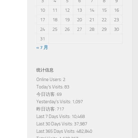
3
4
5
6
7
8
9
10
11
12
13
14
15
16
17
18
19
20
21
22
23
24
25
26
27
28
29
30
31
« 7 月
统计信息
Online Users:
2
Today's Visits:
83
今日访客:
69
Yesterday's Visits:
1,097
昨日访客:
717
Last 7 Days Visits:
10,468
Last 30 Days Visits:
37,987
Last 365 Days Visits:
482,840