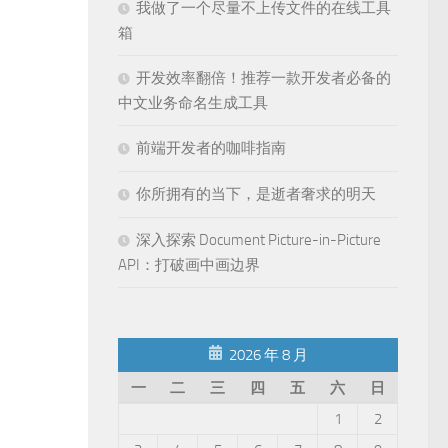
我做了一个尽量不上传文件的在线工具
箱
开发效率翻倍！推荐一款开发者必备的
中文业务命名生成工具
前端开发者的咖啡指南
你所拥有的当下，是逝者奢求的明天
深入探索 Document Picture-in-Picture
API：打破画中画边界
2026 年 8 月
一
二
三
四
五
六
日
1
2