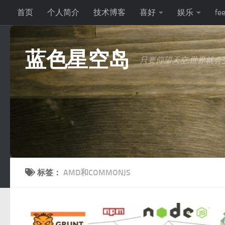
首页
个人简介
技术博客
喜好
娱乐
fe
跳至内容
蓝色星空岛
只要仰望天空,世界就会变
标签：
AMD和COMMONJS