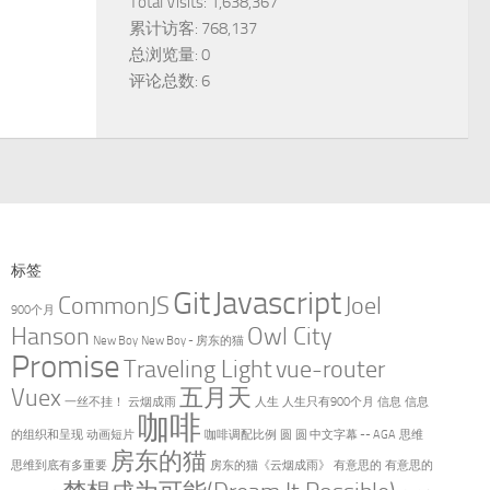
Total Visits:
1,638,367
累计访客:
768,137
总浏览量:
0
评论总数:
6
标签
Git
Javascript
CommonJS
Joel
900个月
Hanson
Owl City
New Boy
New Boy - 房东的猫
Promise
Traveling Light
vue-router
Vuex
五月天
一丝不挂！
云烟成雨
人生
人生只有900个月
信息
信息
咖啡
的组织和呈现
动画短片
咖啡调配比例
圆
圆 中文字幕 -- AGA
思维
房东的猫
思维到底有多重要
房东的猫《云烟成雨》
有意思的
有意思的