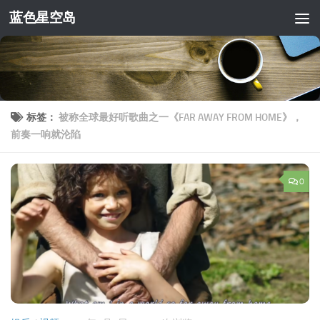
蓝色星空岛
跳至内容
标签：
被称全球最好听歌曲之一《FAR AWAY FROM HOME》，
前奏一响就沦陷
0