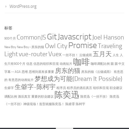
WordPress.org
标签
Git
Javascript
CommonJS
Joel Hanson
900个月
Promise
Owl City
Traveling
New Boy
New Boy - 房东的猫
Light
vue-router
Vuex
五月天
一丝不挂！
云烟成雨
人生
人
咖啡
生只有900个月
信息
信息的组织和呈现
动画短片
咖啡调配比例
圆
圆 中文
房东的猫
字幕 -- AGA
思维
思维到底有多重要
房东的猫《云烟成雨》
有意思
梦想成为可能(Dream It Possible)
的
有意思的动画短片
生僻字-陈柯宇
生僻字
程序员
程序员的酒后真言
组织和呈现
职业建议
陈奕迅
调配比例
酒后真言
重要的职业建议
陈奕迅《一丝不挂》
陈奕迅
《一丝不挂》神级现场！造型就服陈奕迅！
陈婧霏
陈柯宇