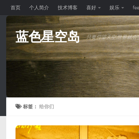
首页
个人简介
技术博客
喜好
娱乐
fe
跳至内容
蓝色星空岛
只要仰望天空,世界就会变
标签：
给你们