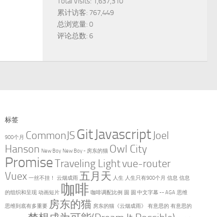
Total Visits:
1,637,310
累计访客:
767,449
总浏览量:
0
评论总数:
6
标签
Git
Javascript
CommonJS
Joel
900个月
Hanson
Owl City
New Boy
New Boy - 房东的猫
Promise
Traveling Light
vue-router
Vuex
五月天
一丝不挂！
云烟成雨
人生
人生只有900个月
信息
信息
咖啡
的组织和呈现
动画短片
咖啡调配比例
圆
圆 中文字幕 -- AGA
思维
房东的猫
思维到底有多重要
房东的猫《云烟成雨》
有意思的
有意思的