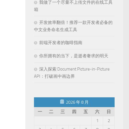
我做了一个尽量不上传文件的在线工具
箱
开发效率翻倍！推荐一款开发者必备的
中文业务命名生成工具
前端开发者的咖啡指南
你所拥有的当下，是逝者奢求的明天
深入探索 Document Picture-in-Picture
API：打破画中画边界
2026 年 8 月
一
二
三
四
五
六
日
1
2