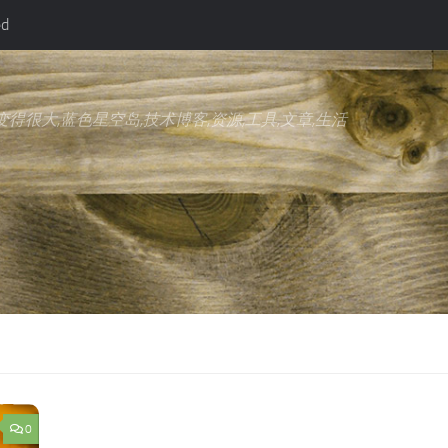
ed
得很大,蓝色星空岛,技术博客,资源,工具,文章,生活
0