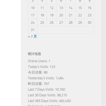
3
4
5
6
7
8
9
10
11
12
13
14
15
16
17
18
19
20
21
22
23
24
25
26
27
28
29
30
31
« 7 月
统计信息
Online Users:
1
Today's Visits:
123
今日访客:
98
Yesterday's Visits:
1,484
昨日访客:
797
Last 7 Days Visits:
10,760
Last 30 Days Visits:
38,215
Last 365 Days Visits:
482,450