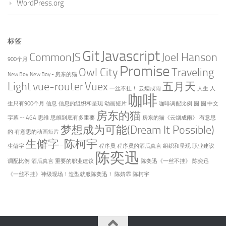
WordPress.org
标签
Git
Javascript
CommonJS
Joel Hanson
900个月
Promise
Owl City
Traveling
New Boy
New Boy - 房东的猫
Light
vue-router
Vuex
五月天
一丝不挂！
云烟成雨
人生
人
咖啡
生只有900个月
信息
信息的组织和呈现
动画短片
咖啡调配比例
圆
圆 中文
房东的猫
字幕 -- AGA
思维
思维到底有多重要
房东的猫《云烟成雨》
有意思
梦想成为可能(Dream It Possible)
的
有意思的动画短片
生僻字-陈柯宇
生僻字
程序员
程序员的酒后真言
组织和呈现
职业建议
陈奕迅
调配比例
酒后真言
重要的职业建议
陈奕迅《一丝不挂》
陈奕迅
《一丝不挂》神级现场！造型就服陈奕迅！
陈婧霏
陈柯宇