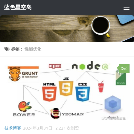
蓝色星空岛
跳至内容
标签：
性能优化
0
技术博客
2024年3月31日
2,221 次浏览