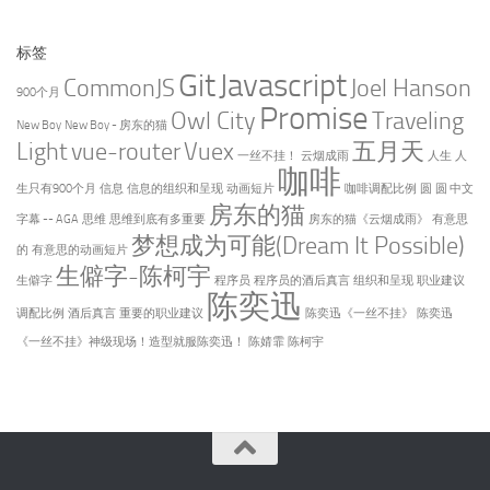
标签
Git
Javascript
CommonJS
Joel Hanson
900个月
Promise
Owl City
Traveling
New Boy
New Boy - 房东的猫
Light
vue-router
Vuex
五月天
一丝不挂！
云烟成雨
人生
人
咖啡
生只有900个月
信息
信息的组织和呈现
动画短片
咖啡调配比例
圆
圆 中文
房东的猫
字幕 -- AGA
思维
思维到底有多重要
房东的猫《云烟成雨》
有意思
梦想成为可能(Dream It Possible)
的
有意思的动画短片
生僻字-陈柯宇
生僻字
程序员
程序员的酒后真言
组织和呈现
职业建议
陈奕迅
调配比例
酒后真言
重要的职业建议
陈奕迅《一丝不挂》
陈奕迅
《一丝不挂》神级现场！造型就服陈奕迅！
陈婧霏
陈柯宇