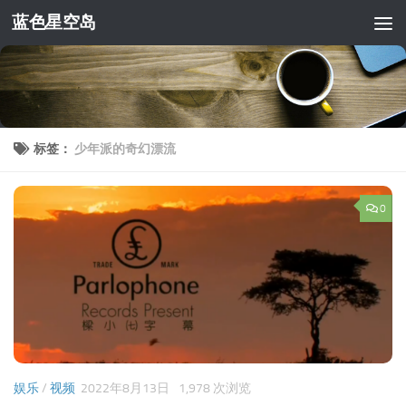
蓝色星空岛
跳至内容
标签：
少年派的奇幻漂流
0
娱乐
/
视频
2022年8月13日
1,978 次浏览