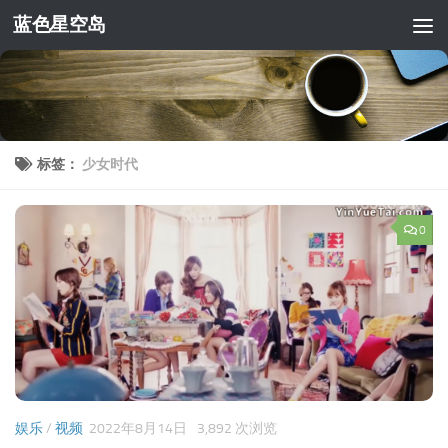
蓝色星空岛
跳至内容
标签：
少女时代
0
娱乐
/
视频
2022年8月14日
3,892 次浏览