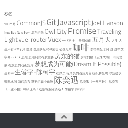
标签
Git
Javascript
CommonJS
Joel Hanson
900个月
Promise
Owl City
Traveling
New Boy
New Boy - 房东的猫
Light
vue-router
Vuex
五月天
一丝不挂！
云烟成雨
人生
人
咖啡
生只有900个月
信息
信息的组织和呈现
动画短片
咖啡调配比例
圆
圆 中文
房东的猫
字幕 -- AGA
思维
思维到底有多重要
房东的猫《云烟成雨》
有意思
梦想成为可能(Dream It Possible)
的
有意思的动画短片
生僻字-陈柯宇
生僻字
程序员
程序员的酒后真言
组织和呈现
职业建议
陈奕迅
调配比例
酒后真言
重要的职业建议
陈奕迅《一丝不挂》
陈奕迅
《一丝不挂》神级现场！造型就服陈奕迅！
陈婧霏
陈柯宇