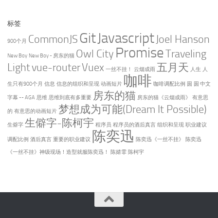
标签
Git
Javascript
CommonJS
Joel Hanson
900个月
Promise
Owl City
Traveling
New Boy
New Boy - 房东的猫
Light
vue-router
Vuex
五月天
一丝不挂！
云烟成雨
人生
人
咖啡
生只有900个月
信息
信息的组织和呈现
动画短片
咖啡调配比例
圆
圆 中文
房东的猫
字幕 -- AGA
思维
思维到底有多重要
房东的猫《云烟成雨》
有意思
梦想成为可能(Dream It Possible)
的
有意思的动画短片
生僻字-陈柯宇
生僻字
程序员
程序员的酒后真言
组织和呈现
职业建议
陈奕迅
调配比例
酒后真言
重要的职业建议
陈奕迅《一丝不挂》
陈奕迅
《一丝不挂》神级现场！造型就服陈奕迅！
陈婧霏
陈柯宇