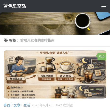
蓝色星空岛
跳至内容
标签：
前端开发者的咖啡指南
0
喜好
/
文章
/
生活
2026年4月7日
842 次浏览