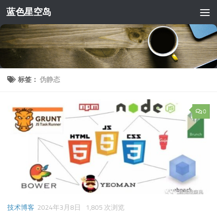
蓝色星空岛
跳至内容
标签：
伪静态
0
技术博客
2024年3月8日
1,805 次浏览