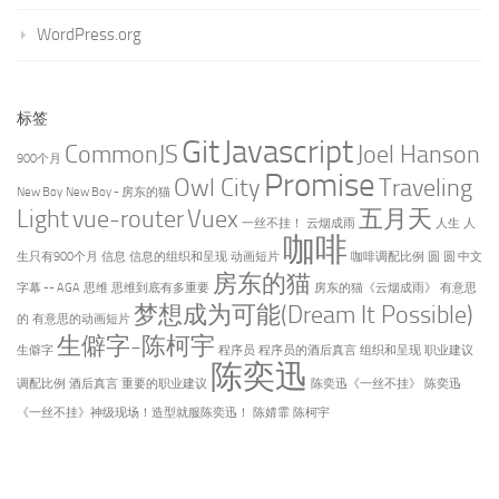
WordPress.org
标签
Git
Javascript
CommonJS
Joel Hanson
900个月
Promise
Owl City
Traveling
New Boy
New Boy - 房东的猫
Light
vue-router
Vuex
五月天
一丝不挂！
云烟成雨
人生
人
咖啡
生只有900个月
信息
信息的组织和呈现
动画短片
咖啡调配比例
圆
圆 中文
房东的猫
字幕 -- AGA
思维
思维到底有多重要
房东的猫《云烟成雨》
有意思
梦想成为可能(Dream It Possible)
的
有意思的动画短片
生僻字-陈柯宇
生僻字
程序员
程序员的酒后真言
组织和呈现
职业建议
陈奕迅
调配比例
酒后真言
重要的职业建议
陈奕迅《一丝不挂》
陈奕迅
《一丝不挂》神级现场！造型就服陈奕迅！
陈婧霏
陈柯宇